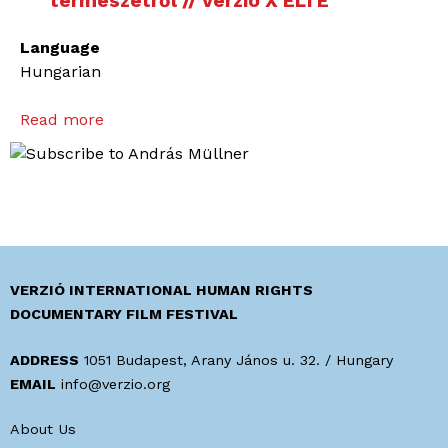
természetről // Verzió X ELTE
Language
Hungarian
Read more
a
b
o
u
t
W
a
t
VERZIÓ INTERNATIONAL HUMAN RIGHTS
a
DOCUMENTARY FILM FESTIVAL
n
i
ADDRESS
1051 Budapest, Arany János u. 32. / Hungary
,
EMAIL
info@verzio.org
a
About Us
h