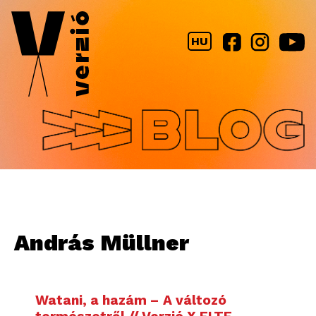
Jump to navigation
HU
András Müllner
Watani, a hazám – A változó